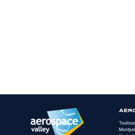
AER
Toulous
Montpell