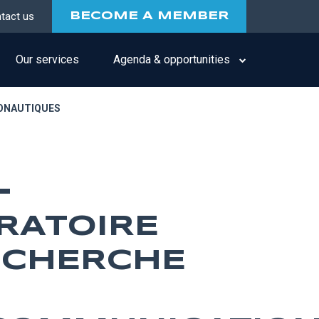
tact us
BECOME A MEMBER
Our services
Agenda & opportunities
RONAUTIQUES
-
RATOIRE
ECHERCHE