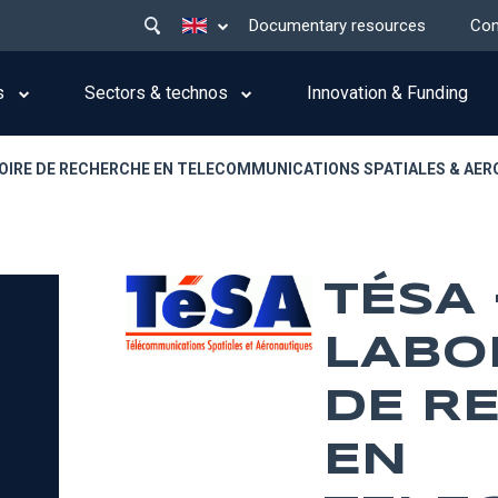
Main
List additional actions
Documentary resources
Con
menu
top
s
Sectors & technos
Innovation & Funding
TOIRE DE RECHERCHE EN TELECOMMUNICATIONS SPATIALES & AE
TÉSA 
LABO
DE R
EN