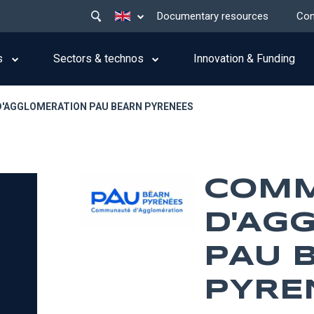
Main
List additional actions
Documentary resources
Con
menu
top
s
Sectors & technos
Innovation & Funding
AGGLOMERATION PAU BEARN PYRENEES
COM
D'AG
PAU 
PYRE