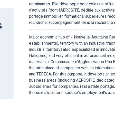
dominantes. Elle développe pour cela une offre d
d'activités (dont l'AEROSITE, dédiée aux activit
portage immobilier, formations supérieures reco
recherche, accompagnement dans la recherche d'e
S
Major economic hub of « Nouvelle-Aquitaine R
establishments), territory with an industrial trad
industrial territory) also especialized in innova
Helioparc) and very efficient in aeronautical ar
materials, « Communauté d’Agglomération Pau B
the birth place of companies with an internatio
and TEREGA. For this purpose, it develops an ex
business areas (including AEROSITE, dedicated to
subsidiaries for companies, real estate portage,
the search’s actors, spouse's employment's assis