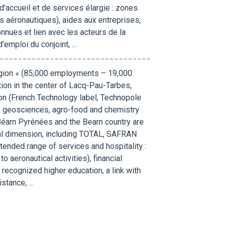
'accueil et de services élargie : zones
és aéronautiques), aides aux entreprises,
nnues et lien avec les acteurs de la
mploi du conjoint, ...
egion « (85,000 employments – 19,000
ition in the center of Lacq-Pau-Tarbes,
tion (French Technology label, Technopole
ea, geosciences, agro-food and chemistry
éarn Pyrénées and the Bearn country are
nal dimension, including TOTAL, SAFRAN
tended range of services and hospitality :
 aeronautical activities), financial
 recognized higher education, a link with
tance, ...