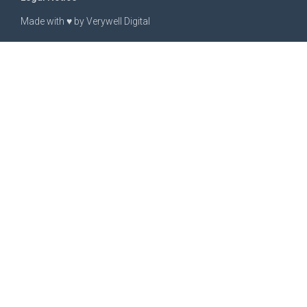
Made with
♥
by
Verywell Digital