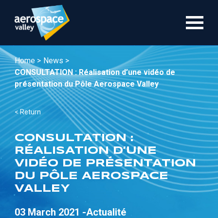
Skip
to
main
content
Home >
News >
CONSULTATION : Réalisation d’une vidéo de
présentation du Pôle Aerospace Valley
< Return
CONSULTATION :
RÉALISATION D’UNE
VIDÉO DE PRÉSENTATION
DU PÔLE AEROSPACE
VALLEY
03 March 2021 -
Actualité