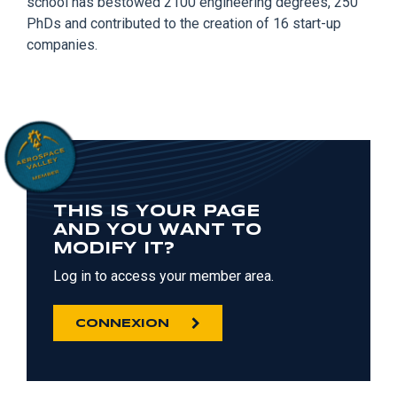
school has bestowed 2100 engineering degrees, 250
PhDs and contributed to the creation of 16 start-up
companies.
THIS IS YOUR PAGE
AND YOU WANT TO
MODIFY IT?
Log in to access your member area.
CONNEXION