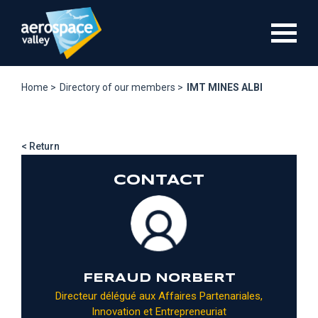
Skip
to
main
content
Home >
Directory of our members >
IMT MINES ALBI
< Return
CONTACT
FERAUD NORBERT
Directeur délégué aux Affaires Partenariales,
Innovation et Entrepreneuriat