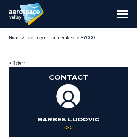
Skip
to
main
content
Home >
Directory of our members >
HYCCO
< Return
CONTACT
BARBÈS LUDOVIC
CFO