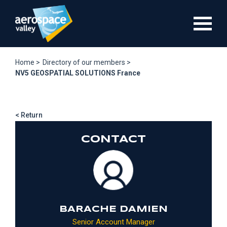
Skip
to
main
content
Home >
Directory of our members >
NV5 GEOSPATIAL SOLUTIONS France
< Return
CONTACT
BARACHE DAMIEN
Senior Account Manager