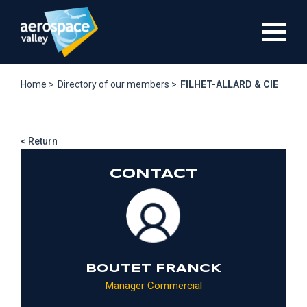
Skip
to
main
content
Home >
Directory of our members >
FILHET-ALLARD & CIE
< Return
CONTACT
BOUTET FRANCK
Manager Commercial