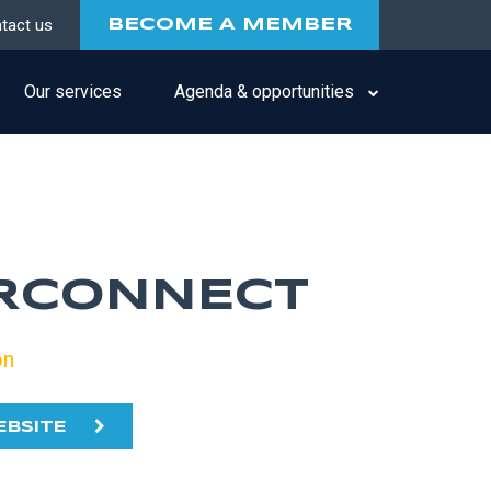
tact us
BECOME A MEMBER
Our services
Agenda & opportunities
RCONNECT
on
EBSITE