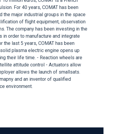
 10 million euros, COMAT is a French
ulsion. For 40 years, COMAT has been
 the major industrial groups in the space
ification of flight equipment, observation
ms. The company has been investing in the
es in order to manufacture and integrate
For the last 5 years, COMAT has been
s solid plasma electric engine opens up
ing their life time. - Reaction wheels are
tellite attitude control - Actuators allow
ployer allows the launch of smallsats.
mapny and an inventor of qualified
ace environment.