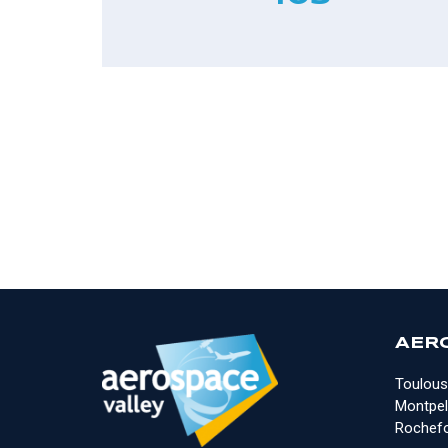
AER
Toulous
Montpell
Rochefo