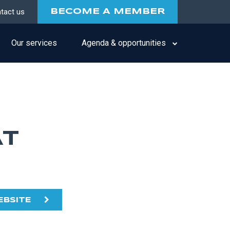
tact us
BECOME A MEMBER
Our services
Agenda & opportunities
T
EBSITE