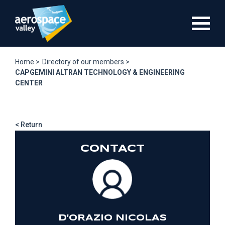
Skip
to
main
content
Home >
Directory of our members >
CAPGEMINI ALTRAN TECHNOLOGY & ENGINEERING
CENTER
< Return
CONTACT
D'ORAZIO NICOLAS