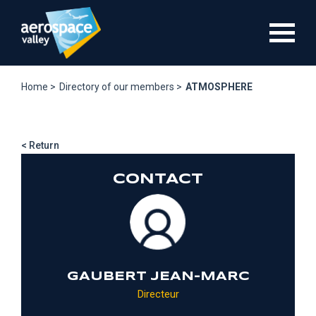
Skip
to
main
content
Home >
Directory of our members >
ATMOSPHERE
< Return
CONTACT
GAUBERT JEAN-MARC
Directeur