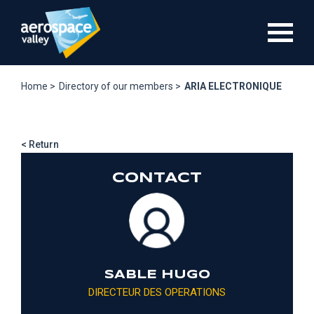
Skip
to
main
content
Home >
Directory of our members >
ARIA ELECTRONIQUE
< Return
CONTACT
SABLE HUGO
DIRECTEUR DES OPERATIONS