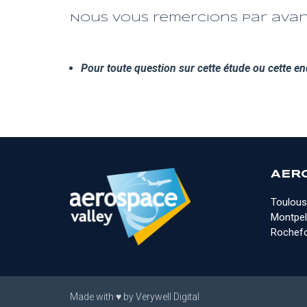
Nous vous remercions par avan
Pour toute question sur cette étude ou cette en
AER
Toulous
Montpell
Rochefo
Made with
♥
by
Verywell Digital