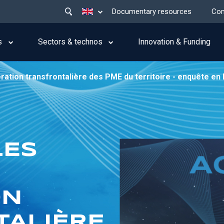
Main
List additional actions
Documentary resources
Con
menu
top
s
Sectors & technos
Innovation & Funding
ération transfrontalière des PME du territoire - enquête en 
LES
ON
TALIÈRE