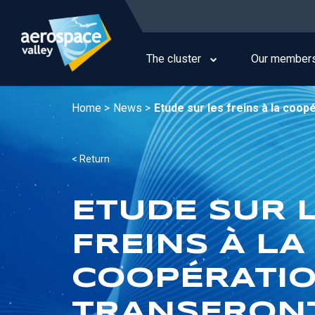
Skip
to
Main
main
navigation
content
The cluster
Our member
Home >
News >
Etude sur les freins à la coop
< Return
ETUDE SUR 
FREINS À LA
COOPÉRATI
TRANSFRON