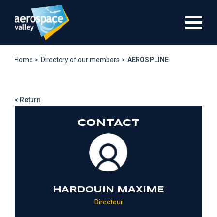
Skip
to
main
content
Home >
Directory of our members >
AEROSPLINE
< Return
CONTACT
HARDOUIN MAXIME
Directeur