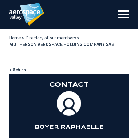
Skip
to
main
content
Home >
Directory of our members >
MOTHERSON AEROSPACE HOLDING COMPANY SAS
< Return
CONTACT
BOYER RAPHAELLE