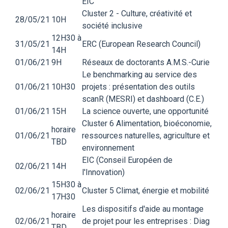
EIC
Cluster 2 - Culture, créativité et
28/05/21
10H
société inclusive
12H30 à
31/05/21
ERC (European Research Council)
14H
01/06/21
9H
Réseaux de doctorants A.M.S.-Curie
Le benchmarking au service des
01/06/21
10H30
projets : présentation des outils
scanR (MESRI) et dashboard (C.E.)
01/06/21
15H
La science ouverte, une opportunité
Cluster 6 Alimentation, bioéconomie,
horaire
01/06/21
ressources naturelles, agriculture et
TBD
environnement
EIC (Conseil Européen de
02/06/21
14H
l'Innovation)
15H30 à
02/06/21
Cluster 5 Climat, énergie et mobilité
17H30
Les dispositifs d'aide au montage
horaire
02/06/21
de projet pour les entreprises : Diag
TBD