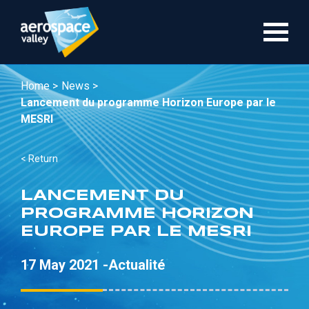
Skip
to
main
content
Home >
News >
Lancement du programme Horizon Europe par le
MESRI
< Return
LANCEMENT DU
PROGRAMME HORIZON
EUROPE PAR LE MESRI
17 May 2021 -
Actualité