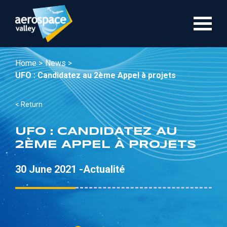
Skip
to
main
content
Home >
News >
UFO : Candidatez au 2ème Appel à projets
< Return
UFO : CANDIDATEZ AU
2ÈME APPEL À PROJETS
30 June 2021 -
Actualité