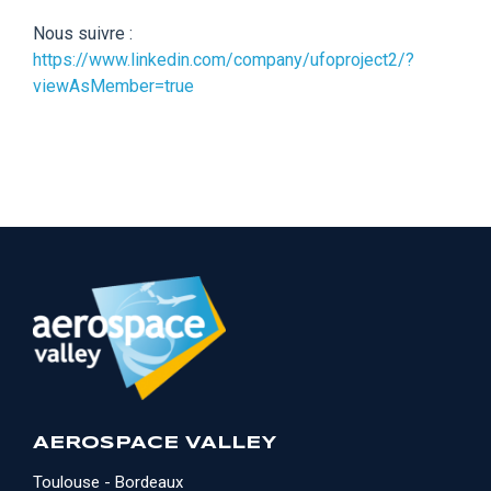
Nous suivre :
https://www.linkedin.com/company/ufoproject2/?
viewAsMember=true
AEROSPACE VALLEY
Toulouse - Bordeaux