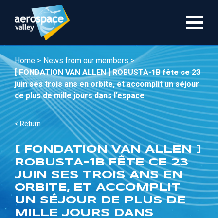
Skip
to
main
content
Home >
News from our members >
[ FONDATION VAN ALLEN ] ROBUSTA-1B fête ce 23
juin ses trois ans en orbite, et accomplit un séjour
de plus de mille jours dans l’espace
< Return
[ FONDATION VAN ALLEN ]
ROBUSTA-1B FÊTE CE 23
JUIN SES TROIS ANS EN
ORBITE, ET ACCOMPLIT
UN SÉJOUR DE PLUS DE
MILLE JOURS DANS