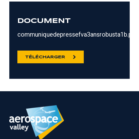
DOCUMENT
communiquedepressefva3ansrobusta1b.pdf
TÉLÉCHARGER