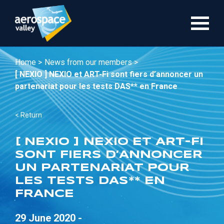
Skip
to
main
content
Home >
News from our members >
[ NEXIO ] NEXIO et ART-Fi sont fiers d’annoncer un
partenariat pour les tests DAS** en France
< Return
[ NEXIO ] NEXIO ET ART-FI
SONT FIERS D’ANNONCER
UN PARTENARIAT POUR
LES TESTS DAS** EN
FRANCE
29 June 2020 -