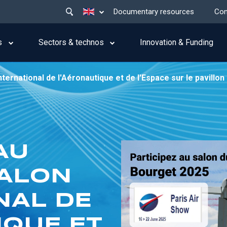
Main
List additional actions
Documentary resources
Con
menu
top
s
Sectors & technos
Innovation & Funding
nternational de l'Aéronautique et de l'Espace sur le pavillon
AU
SALON
NAL DE
IQUE ET