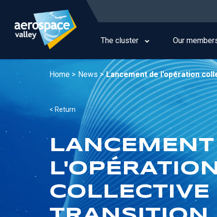
Skip
to
Main
main
navigation
content
The cluster
Our member
Home >
News >
Lancement de l'opération coll
< Return
LANCEMENT
L'OPÉRATIO
COLLECTIVE 
TRANSITION