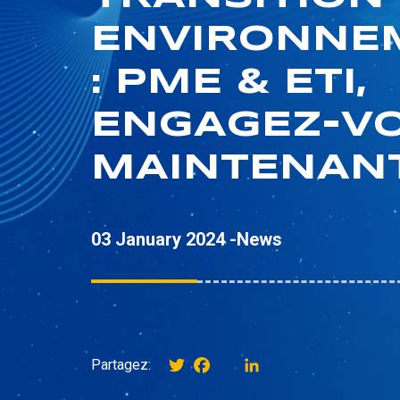
ENVIRONNE
: PME & ETI,
ENGAGEZ-VO
MAINTENANT
03 January 2024 -
News
Twitter
Facebook
instagram
LinkedIn
Partagez: