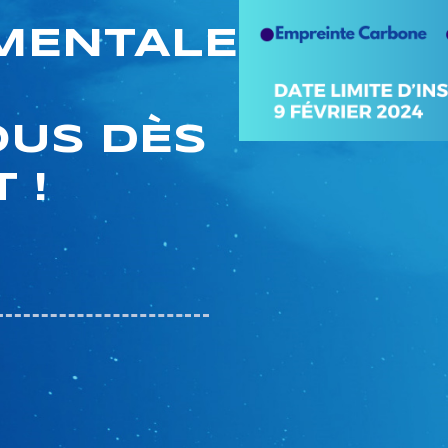
MENTALE
US DÈS
 !