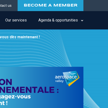
tact us
BECOME A MEMBER
Our services
Agenda & opportunities
-vous dès maintenant !