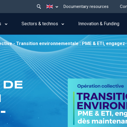
Main
List additional actions
Documentary resources
Con
menu
top
s
Sectors & technos
Innovation & Funding
ective - Transition environnementale : PME & ETI, engagez
 DE
N
-