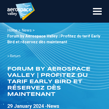
Skip
to
main
content
Home >
News >
Forum by Aerospace Valley | Profitez du tarif Early
Bird et réservez dès maintenant
< Return
FORUM BY AEROSPACE
VALLEY | PROFITEZ DU
TARIF EARLY BIRD ET
RÉSERVEZ DÈS
MAINTENANT
29 January 2024 -
News