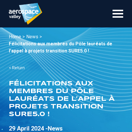
Skip
to
main
content
Home >
News >
Félicitations aux membres du Pôle lauréats de
l’appel à projets transition SURE5.0 !
< Return
FÉLICITATIONS AUX
MEMBRES DU PÔLE
LAURÉATS DE L’APPEL À
PROJETS TRANSITION
SURE5.0 !
29 April 2024 -
News