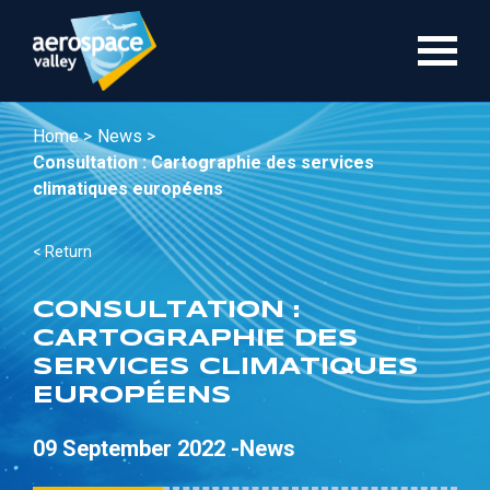
Skip
to
main
content
Home >
News >
Consultation : Cartographie des services
climatiques européens
< Return
CONSULTATION :
CARTOGRAPHIE DES
SERVICES CLIMATIQUES
EUROPÉENS
09 September 2022 -
News