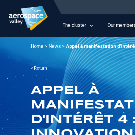
Skip
to
Main
main
navigation
content
The cluster
Our member
Home >
News >
Appel à manifestation d'intér
< Return
APPEL À
MANIFESTAT
D'INTÉRÊT 4 
INNOVATION