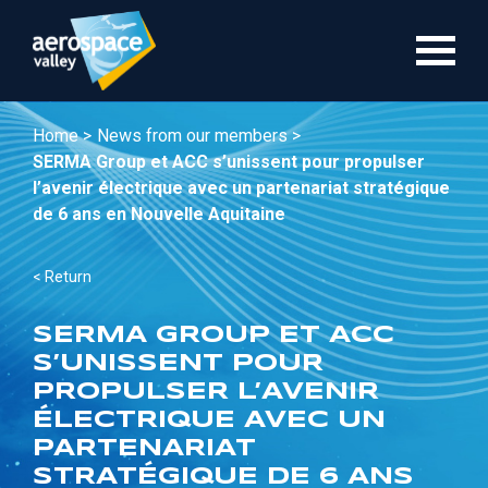
Skip
to
main
content
Home >
News from our members >
SERMA Group et ACC s’unissent pour propulser
l’avenir électrique avec un partenariat stratégique
de 6 ans en Nouvelle Aquitaine
< Return
SERMA GROUP ET ACC
S’UNISSENT POUR
PROPULSER L’AVENIR
ÉLECTRIQUE AVEC UN
PARTENARIAT
STRATÉGIQUE DE 6 ANS