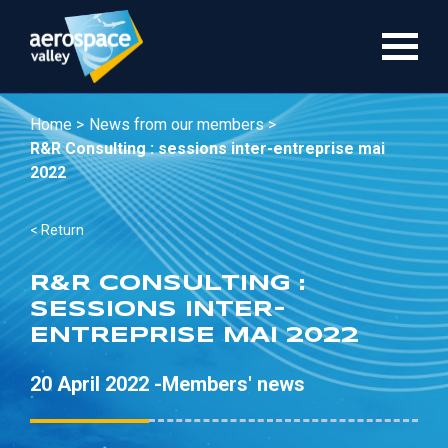
Skip
to
main
content
Home >
News from our members >
R&R Consulting : sessions inter-entreprise mai
2022
< Return
R&R CONSULTING :
SESSIONS INTER-
ENTREPRISE MAI 2022
20 April 2022 -
Members' news