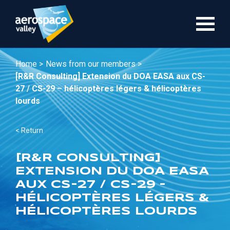
Skip
to
main
content
Home >
News from our members >
[R&R Consulting] Extension du DOA EASA aux CS-
27 / CS-29 – hélicoptères légers & hélicoptères
lourds
< Return
[R&R CONSULTING]
EXTENSION DU DOA EASA
AUX CS-27 / CS-29 –
HÉLICOPTÈRES LÉGERS &
HÉLICOPTÈRES LOURDS