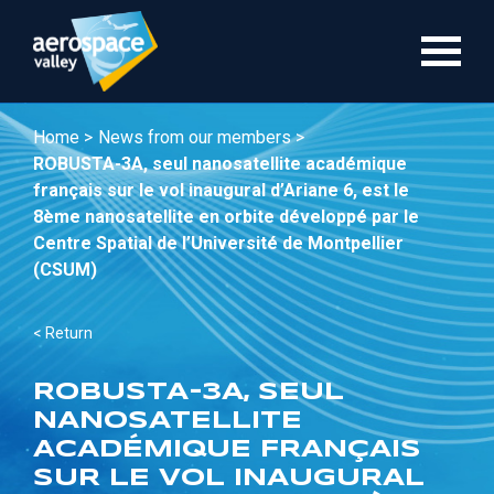
Skip
to
main
content
Home >
News from our members >
ROBUSTA-3A, seul nanosatellite académique
français sur le vol inaugural d’Ariane 6, est le
8ème nanosatellite en orbite développé par le
Centre Spatial de l’Université de Montpellier
(CSUM)
< Return
ROBUSTA-3A, SEUL
NANOSATELLITE
ACADÉMIQUE FRANÇAIS
SUR LE VOL INAUGURAL