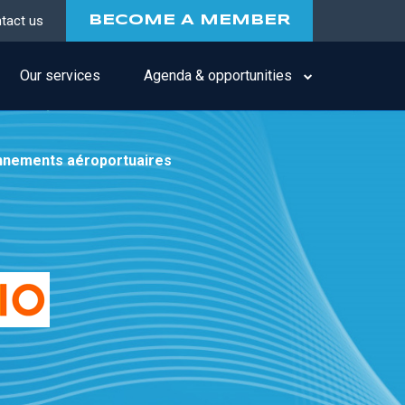
tact us
BECOME A MEMBER
Our services
Agenda & opportunities
onnements aéroportuaires