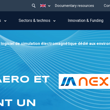
Main
List additional actions
Documentary resources
Con
menu
top
s
Sectors & technos
Innovation & Funding
ogiciel de simulation électromagnétique dédié aux envir
AERO ET
NT UN