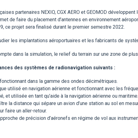
nçaises partenaires NEXIO, CGX AERO et GEOMOD développent le l
met de faire du placement d’antennes en environnement aéropor
, ce projet sera finalisé durant le premier semestre 2022.
ier les implantations aéroportuaires et les fabricants de systè
ompte dans la simulation, le relief du terrain sur une zone de plu
ances des systèmes de radionavigation suivants :
 fonctionnant dans la gamme des ondes décimétriques.
e utilisé en navigation aérienne et fonctionnant avec les fréque
ié, et utilisée en tant qu’aide à la navigation aérienne ou maritime
re la distance qui sépare un avion d’une station au sol en mes
 faire un aller-retour.
pproche de précision d’aéronefs en régime de vol aux instruments.