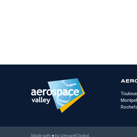
AER
Toulous
Montpell
Rochefo
Made with
♥
by
Verywell Digital