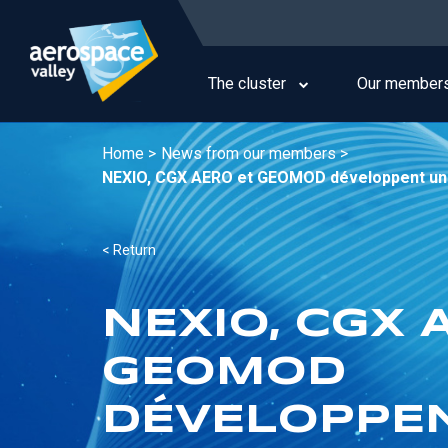
Skip
to
Main
main
navigation
content
The cluster
Our member
Home >
News from our members >
NEXIO, CGX AERO et GEOMOD développent un l
< Return
NEXIO, CGX 
GEOMOD
DÉVELOPPE