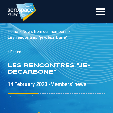
Skip
to
main
content
Home >
News from our members >
Les rencontres “je-décarbone”
< Return
LES RENCONTRES “JE-
DÉCARBONE”
14 February 2023 -
Members' news