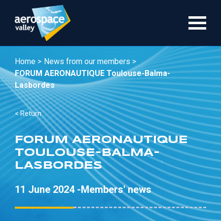
Skip
to
main
content
Home >
News from our members >
FORUM AERONAUTIQUE Toulouse-Balma-
Lasbordes
< Return
FORUM AERONAUTIQUE
TOULOUSE-BALMA-
LASBORDES
11 June 2024 -
Members' news