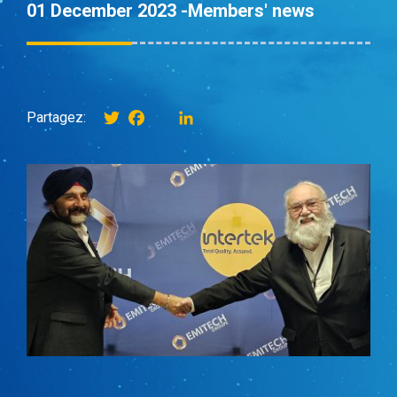
01 December 2023 -
Members' news
Twitter
Facebook
instagram
LinkedIn
Partagez: