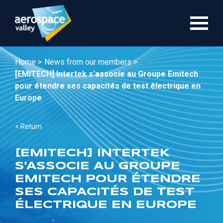
Skip
to
main
content
Home >
News from our members >
[EMITECH] Intertek s'associe au Groupe Emitech
pour étendre ses capacités de test électrique en
Europe
< Return
[EMITECH] INTERTEK
S'ASSOCIE AU GROUPE
EMITECH POUR ÉTENDRE
SES CAPACITÉS DE TEST
ÉLECTRIQUE EN EUROPE