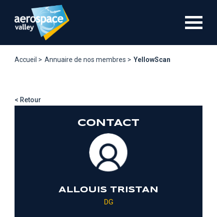
Aller
au
contenu
principal
Accueil >
Annuaire de nos membres >
YellowScan
< Retour
CONTACT
ALLOUIS TRISTAN
DG