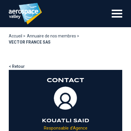
Aller
au
contenu
principal
Accueil >
Annuaire de nos membres >
VECTOR FRANCE SAS
< Retour
CONTACT
KOUATLI SAID
Responsable d’Agence