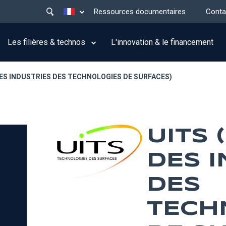
Main
Lister les actions supplémentaires
Ressources documentaires
Conta
menu
top
Les filières & technos
L'innovation & le financement
DES INDUSTRIES DES TECHNOLOGIES DE SURFACES)
UITS 
DES 
DES
TECH