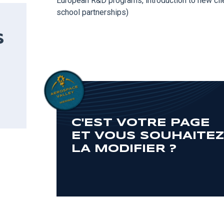
European R&D programs, introduction to new clie
school partnerships)
S
C'EST VOTRE PAGE
ET VOUS SOUHAITE
LA MODIFIER ?