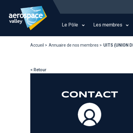
Aller
au
Main
contenu
navigation
principal
Le Pôle
Les membres
Accueil >
Annuaire de nos membres >
UITS (UNION 
< Retour
CONTACT