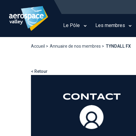
Aller
au
Main
contenu
navigation
principal
Le Pôle
Les membres
Accueil >
Annuaire de nos membres >
TYNDALL FX
< Retour
CONTACT