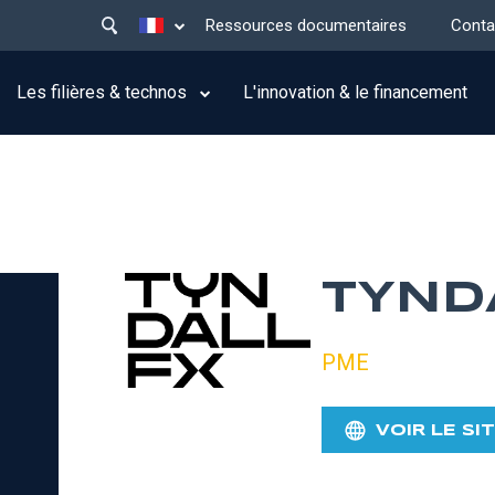
Main
Lister les actions supplémentaires
Ressources documentaires
Conta
menu
top
Les filières & technos
L'innovation & le financement
TYND
PME
VOIR LE SI