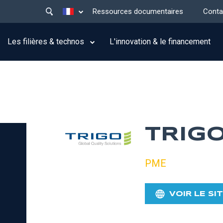
Main
Lister les actions supplémentaires
Ressources documentaires
Conta
menu
top
Les filières & technos
L'innovation & le financement
TRIG
PME
VOIR LE SI