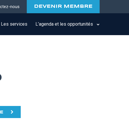
ctez-nous
DEVENIR MEMBRE
Les services
L’agenda et les opportunités
O
TE