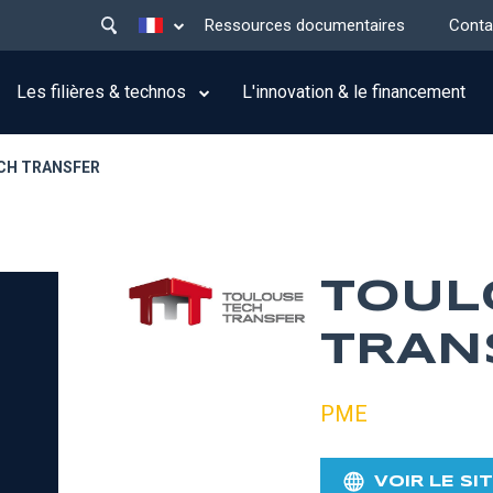
Main
Lister les actions supplémentaires
Ressources documentaires
Conta
menu
top
Les filières & technos
L'innovation & le financement
CH TRANSFER
TOUL
TRAN
PME
VOIR LE SI