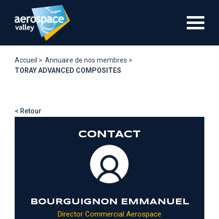
Aller
au
contenu
principal
Accueil >
Annuaire de nos membres >
TORAY ADVANCED COMPOSITES
< Retour
CONTACT
BOURGUIGNON EMMANUEL
Director Commercial Aerospace