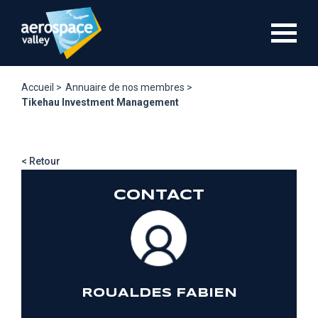
Aller
au
contenu
principal
Accueil >
Annuaire de nos membres >
Tikehau Investment Management
< Retour
CONTACT
ROUALDES FABIEN