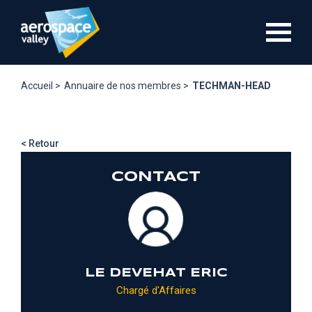
Aller
au
contenu
principal
Accueil >
Annuaire de nos membres >
TECHMAN-HEAD
< Retour
CONTACT
LE DEVEHAT ERIC
Chargé d'Affaires