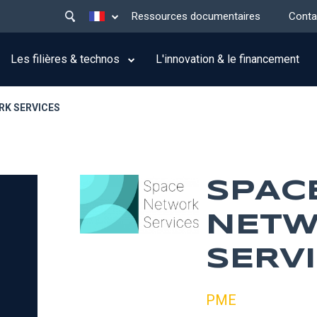
Main
Lister les actions supplémentaires
Ressources documentaires
Conta
menu
top
Les filières & technos
L'innovation & le financement
RK SERVICES
SPAC
NET
SERV
PME