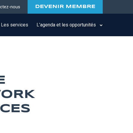
ctez-nous
DEVENIR MEMBRE
Les services
L’agenda et les opportunités
E
WORK
ICES