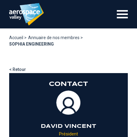
Aller
au
contenu
principal
Accueil >
Annuaire de nos membres >
SOPHIA ENGINEERING
< Retour
CONTACT
DAVID VINCENT
Président