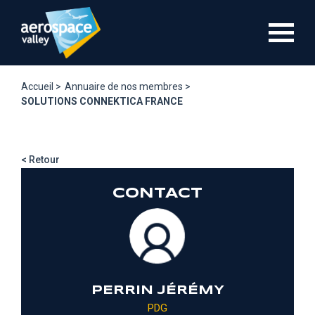
Aller
au
contenu
principal
Accueil >
Annuaire de nos membres >
SOLUTIONS CONNEKTICA FRANCE
< Retour
CONTACT
PERRIN JÉRÉMY
PDG