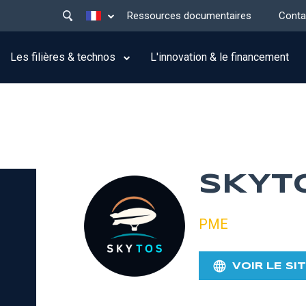
Main
Lister les actions supplémentaires
Ressources documentaires
Conta
menu
top
Les filières & technos
L'innovation & le financement
SKYT
PME
VOIR LE SI