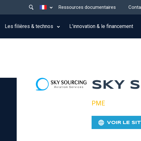
Main
Lister les actions supplémentaires
Ressources documentaires
Conta
menu
top
Les filières & technos
L'innovation & le financement
G
SKY 
PME
VOIR LE SI