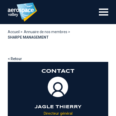
Aller
au
contenu
principal
Accueil >
Annuaire de nos membres >
SHARPE MANAGEMENT
< Retour
CONTACT
JAGLE THIERRY
Directeur général