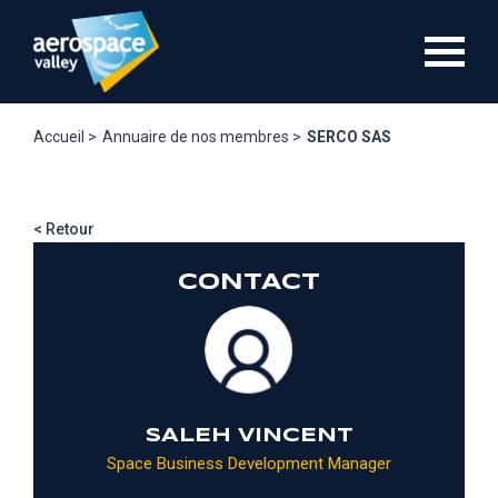
Aller
au
contenu
principal
Accueil >
Annuaire de nos membres >
SERCO SAS
< Retour
CONTACT
SALEH VINCENT
Space Business Development Manager