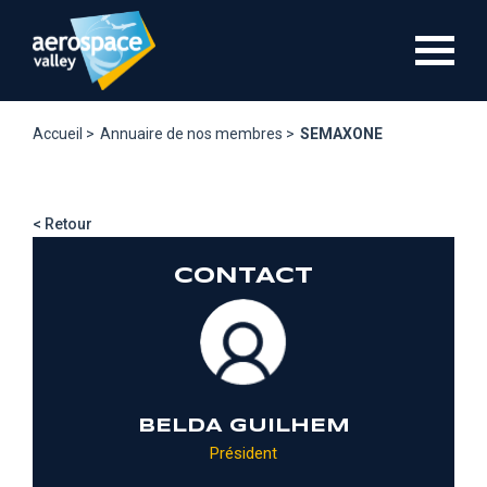
Aller
au
contenu
principal
Accueil >
Annuaire de nos membres >
SEMAXONE
< Retour
CONTACT
BELDA GUILHEM
Président